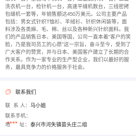
洗衣机一台，检针机一台，高速平缝机数台，三线密拷
包缝机一套等，年销售额达450万美元。公司主要产品
包括：男女式针织T恤衫、羊绒衫、针织休闲装等，面
料涉及各类麻、毛、棉、丝以及各种新兴针织面料。我
们的产品销售日本、美国等国，公司一直本着“客户的笑
脸，乃是我司员工的心愿”这一宗旨，奋斗至今，受到了
广大客户的赞赏，并与日本、美国客户建立了长期的合
作关系。作为一家专业的生产型企业，我们以最好的服
务，最具竞争力的价格服务于社会。
联系我们
联 系 人：
马小姐
联系手机：
****
地 址：
泰兴市河失镇苗头庄二组