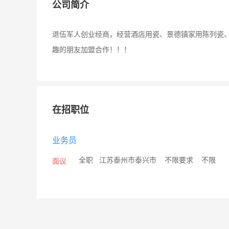
公司简介
退伍军人创业经商，经营酒店用瓷、景德镇家用陈列瓷
趣的朋友加盟合作！！！
在招职位
业务员
/
全职
/
江苏泰州市泰兴市
/
不限要求
/
不限
面议